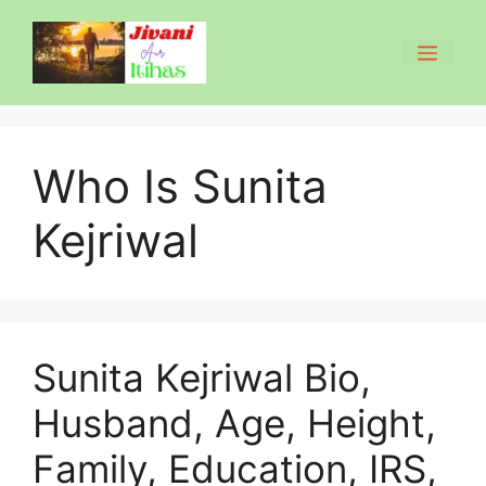
Skip
to
Men
content
Who Is Sunita
Kejriwal
Sunita Kejriwal Bio,
Husband, Age, Height,
Family, Education, IRS,